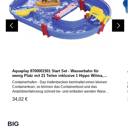
Aquaplay 8700001501 Start Set - Wasserbahn für
A
D
wenig Platz mit 21 Teilen inklusive 1 Hippo Wilma,
Amphibienauto und Containerboot
Containerhafen - Das Hafenbecken beinhaltet einen kleinen
A
Containerkran, so können das Containerboot und das
M
Amphibienfahrzeug schnell be- und entladen werden Wasser
s
regulieren - Durch die Handkurbel mit Schaufelflächen
c
Regulärer Preis:
34,02 €
R
3
können die Kinder Strömungen im Wasserkanal erzeugen, so
S
fahren die Boote ganz von alleine Mit Zubehör - Im
Z
Lieferumfang des Wassersets ist 1 Containerboote und ein
W
Amphibienfahrzeug enthalten. Zudem gibt es 1 Spielfiguren:
z
Wilma Spielerisch lernen - Spiele mit dem faszinierenden
m
Produktgalerie überspringen
BIG
Element Wasser von AquaPlay sprechen Kinder bereits seit
e
1977 an. Dabei werden Prinzipien von Ursache, Wirkung,
V