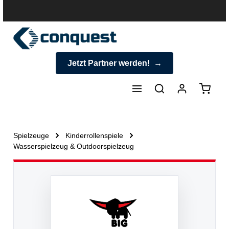
halt springen
Jetzt Partner werden!
Warenk
Spielzeuge
Kinderrollenspiele
Wasserspielzeug & Outdoorspielzeug