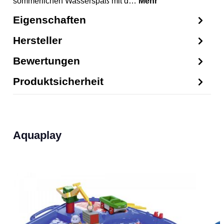
sommerlichen Wasserspaß mit d…
Mehr
Eigenschaften
Hersteller
Bewertungen
Produktsicherheit
Produktgalerie überspringen
Aquaplay