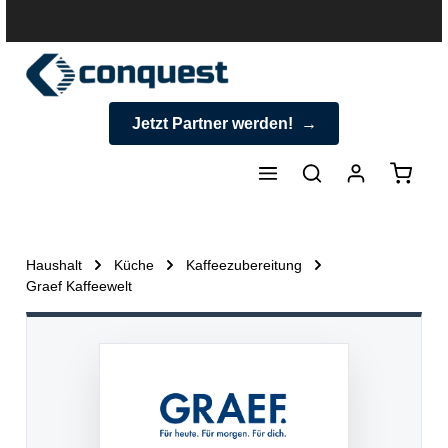
halt springen
Jetzt Partner werden!
Warenk
Haushalt
Küche
Kaffeezubereitung
Graef Kaffeewelt