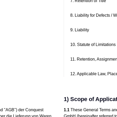
7. Retention of Title
8. Liability for Defects / 
9. Liability
10. Statute of Limitations
11. Retention, Assignmen
12. Applicable Law, Place
1) Scope of Applica
nd "AGB") der Conquest
1.1
These General Terms and 
über die Lieferung von Waren
GmbH (hereinafter referred to 