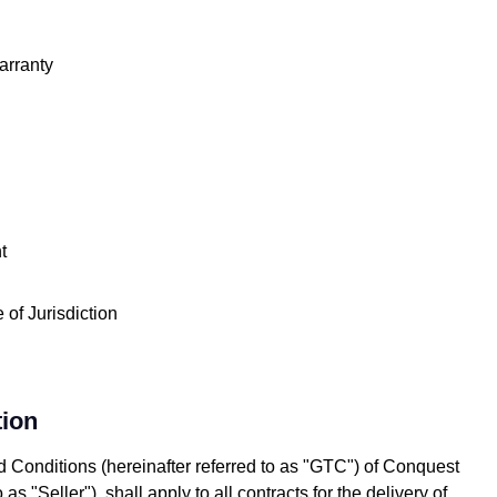
Warranty
t
 of Jurisdiction
tion
Conditions (hereinafter referred to as "GTC") of Conquest
as "Seller"), shall apply to all contracts for the delivery of