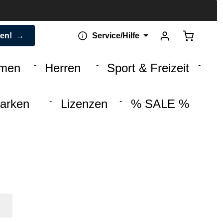
Warenkorb 
den!
Service/Hilfe
men
Herren
Sport & Freizeit
arken
Lizenzen
% SALE %