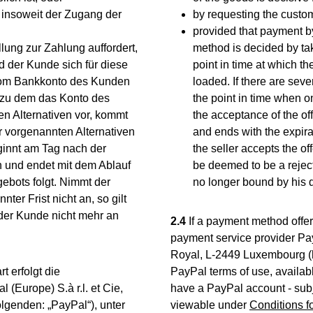
i insoweit der Zugang der
by requesting the custome
provided that payment by
ung zur Zahlung auffordert,
method is decided by tak
d der Kunde sich für diese
point in time at which th
 vom Bankkonto des Kunden
loaded. If there are seve
, zu dem das Konto des
the point in time when on
n Alternativen vor, kommt
the acceptance of the off
r vorgenannten Alternativen
and ends with the expirati
eginnt am Tag nach der
the seller accepts the of
 und endet mit dem Ablauf
be deemed to be a reject
ebots folgt. Nimmt der
no longer bound by his de
er Frist nicht an, so gilt
 der Kunde nicht mehr an
2.4
If a payment method offer
payment service provider Pay
Royal, L-2449 Luxembourg (her
 erfolgt die
PayPal terms of use, availab
(Europe) S.à r.l. et Cie,
have a PayPal account - subj
lgenden: „PayPal“), unter
viewable under
Conditions f