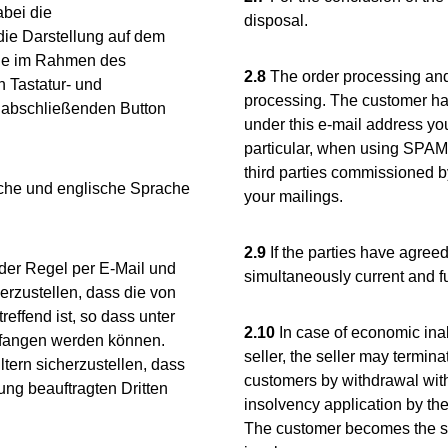
bei die
disposal.
die Darstellung auf dem
nde im Rahmen des
2.8
The order processing and
n Tastatur- und
processing. The customer has 
g abschließenden Button
under this e-mail address you
particular, when using SPAM f
third parties commissioned by
sche und englische Sprache
your mailings.
2.9
If the parties have agreed
der Regel per E-Mail und
simultaneously current and fu
erzustellen, dass die von
ffend ist, so dass unter
2.10
In case of economic inabi
pfangen werden können.
seller, the seller may termin
ern sicherzustellen, dass
customers by withdrawal witho
ung beauftragten Dritten
insolvency application by t
The customer becomes the sel