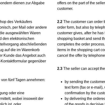
 sondern dienen zur Abgabe
offers on the part of the selle
customer.
hop des Verkäufers
2.2
The customer can order the
fonisch, per Mail oder andere
order form, but also by tele
 die ausgewählten Waren
customer gives, after he has f
nd den elektronischen
shopping basket and send the 
stellvorgang abschließenden
completes the order process. B
zug auf die im Warenkorb
items in the shopping cart c
der Kunde das Angebot auch
cancel the offer by telephone,
ne-Kontaktformular gegenüber
2.3
The seller can accept the 
 von fünf Tagen annehmen:
by sending the customer 
text form (fax or e-mail)
igung oder eine
confirmation by the cust
mittelt, wobei insoweit der
by delivering the ordere
ch ist, oder
of the goods is decisive 