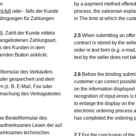
er
by a payment method offered 
-full
oder - falls der Kunde
process, the salesman explai
Bedingungen für Zahlungen
in The time at which the cust
ll
. Zahlt der Kunde mittels
2.5
When submitting an offer vi
 angebotenen Zahlungsart,
contract is stored by the sell
ts des Kunden in dem
order in text form (e.g. e-mail
enden Button anklickt.
text by the seller does not ta
lformular des Verkäufers
2.6
Before the binding submiss
äufer gespeichert und dem
customer can correct possible
 (z. B. E-Mail, Fax oder
on the information displayed 
hmachung des Vertragstextes
recognition of input errors i
to enlarge the display on the
electronic ordering process 
ne-Bestellformular des
has completed the ordering pr
 aufmerksames Lesen der auf
 wirksames technisches
2.7
For the conclusion of the