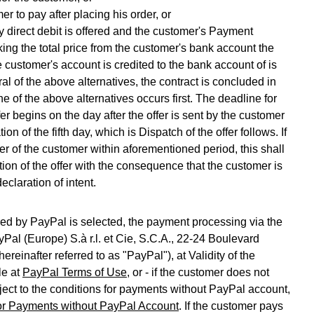
r to pay after placing his order, or
 direct debit is offered and the customer's Payment
ing the total price from the customer's bank account the
e customer's account is credited to the bank account of is
ral of the above alternatives, the contract is concluded in
e of the above alternatives occurs first. The deadline for
er begins on the day after the offer is sent by the customer
on of the fifth day, which is Dispatch of the offer follows. If
fer of the customer within aforementioned period, this shall
ion of the offer with the consequence that the customer is
claration of intent.
ed by PayPal is selected, the payment processing via the
Pal (Europe) S.à r.l. et Cie, S.C.A., 22-24 Boulevard
einafter referred to as "PayPal"), at Validity of the
le at
PayPal Terms of Use
, or - if the customer does not
ect to the conditions for payments without PayPal account,
or Payments without PayPal Account
. If the customer pays