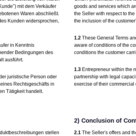
Kunde") mit dem Verkäufer
goods and services which are
gebotenen Waren abschließt.
the Seller with respect to the
 des Kunden widersprochen,
the inclusion of the customer
1.2
These General Terms and C
ufer in Kenntnis
aware of conditions of the co
hender Bedingungen des
conditions the customer carrie
t ausführt.
1.3
Entrepreneur within the m
er juristische Person oder
partnership with legal capaci
 eines Rechtsgeschäfts in
exercise of their commercial 
n Tätigkeit handelt.
2) Conclusion of Con
oduktbeschreibungen stellen
2.1
The Seller's offers and t